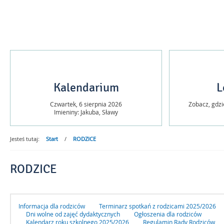
Jasełka
Kalendarium
L
Czwartek,
6
sierpnia
2026
Zobacz, gdzi
Imieniny: Jakuba, Sławy
Jesteś tutaj:
Start
/
RODZICE
RODZICE
Informacja dla rodziców
Terminarz spotkań z rodzicami 2025/2026
Dni wolne od zajęć dydaktycznych
Ogłoszenia dla rodziców
Kalendarz roku szkolnego 2025/2026
Regulamin Rady Rodziców