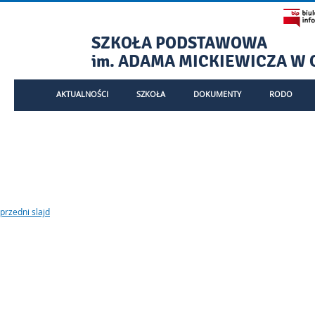
SZKOŁA PODSTAWOWA
im. ADAMA MICKIEWICZA W 
- Brak dostępu do strony.
AKTUALNOŚCI
SZKOŁA
DOKUMENTY
RODO
Menu główne
Informacje