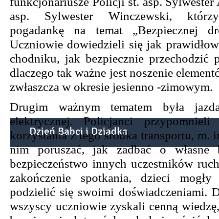
funkcjonariusze Policji st. asp. Sylwester
asp. Sylwester Winczewski, którzy
pogadankę na temat „Bezpiecznej dr
Uczniowie dowiedzieli się jak prawidłow
chodniku, jak bezpiecznie przechodzić p
dlaczego tak ważne jest noszenie elemen
zwłaszcza w okresie jesienno -zimowym.
Drugim ważnym tematem była jazda
elektrycznej. Policjanci przypomniel
Dzień Babci i Dziadka
korzystania z tego środka transportu, m. i
nim poruszać, jak zadbać o własne b
bezpieczeństwo innych uczestników ruc
zakończenie spotkania, dzieci mogły
podzielić się swoimi doświadczeniami. D
wszyscy uczniowie zyskali cenną wiedzę