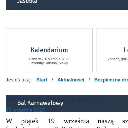
Jasełka
Kalendarium
L
Czwartek,
6
sierpnia
2026
Zobacz, gdzi
Imieniny: Jakuba, Sławy
Jesteś tutaj:
Start
/
Aktualności
/
Bezpieczna dr
Bezpieczna droga do szkoły
Bal Karnawałowy
23
września
2025
W piątek 19 września naszą szk