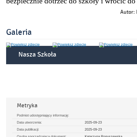
bezpiecznie dotrzeć do szkoły i wrócić d
Autor:
Galeria
Nasza Szkoła
Rozwiń
Metryka
Podmiot udostępniający informację:
Data utworzenia:
2025-09-23
Data publikacji:
2025-09-23
Osoba sporządzająca dokument:
Katarzyna Roguszewska